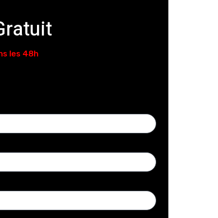
ratuit
ns les 48h