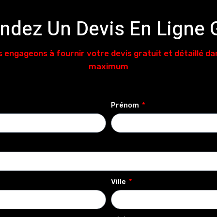
dez Un Devis En Ligne G
 engageons à fournir votre devis gratuit et détaillé da
maximum
Prénom
Ville